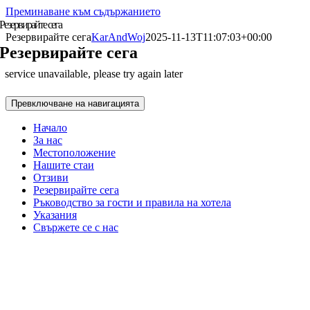
Преминаване към съдържанието
Резервирайте сега
Резервирайте сега
KarAndWoj
2025-11-13T11:07:03+00:00
Резервирайте сега
Превключване на навигацията
Начало
За нас
Местоположение
Нашите стаи
Отзиви
Резервирайте сега
Ръководство за гости и правила на хотела
Указания
Свържете се с нас