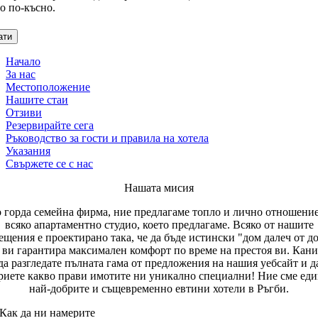
о по-късно.
ати
Начало
За нас
Местоположение
Нашите стаи
Отзиви
Резервирайте сега
Ръководство за гости и правила на хотела
Указания
Свържете се с нас
Нашата мисия
 горда семейна фирма, ние предлагаме топло и лично отношени
всяко апартаментно студио, което предлагаме. Всяко от нашите
щения е проектирано така, че да бъде истински "дом далеч от д
 ви гарантира максимален комфорт по време на престоя ви. Кан
да разгледате пълната гама от предложения на нашия уебсайт и д
риете какво прави имотите ни уникално специални! Ние сме еди
най-добрите и същевременно евтини хотели в Ръгби.
Как да ни намерите