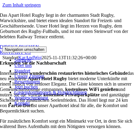
Zum Inhalt springen
Das Apart Hotel Rugby liegt in der charmanten Stadt Rugby,
Warwickshire, und bietet einen idealen Standort für Freizeit- und
Geschäftsreisende. Unser Hotel liegt im Herzen von Rugby, dem
Geburtsort des Rugby-Fußballs, und ist nur einen Steinwurf von der
belebten Railway Terrace entfernt.
DIREKT BUCHEN
Navigation umschalten
KONTAKT US
Standort
KarAndWoj
2025-11-13T11:32:26+00:00
Startseite
Erkunden Sie die Nachbarschaft
Über uns
Standort
Innerhalb einer
wunderschön restauriertes historisches Gebäude
das
Unsere Zimmer
neu renovierte
Apart Hotel Rugby
bietet moderne Unterkünfte mit
Bewertungen
einem Hauch von zeitloser Eleganz. Die Gäste können sich in unserer
Jetzt buchen
Gemeinschaftslounge entspannen,
kostenloses WiFi genießen
und
Gästeinformationen & Hotelrichtlinien
nutzen Sie die Vorteile
kostenlose Privatparkplätze
und ganztägige
Wegbeschreibung
Sicherheit für zusätzlichen Seelenfrieden. Das Hotel liegt nur 24 km
Kontakt
von
FarGo-Dorf
ist unser Aparthotel ideal für alle, die Komfort und
Bequemlichkeit suchen.
Für zusätzlichen Komfort sorgt ein Minimarkt vor Ort, in dem Sie sich
während Ihres Aufenthalts mit dem Nötigsten versorgen können.