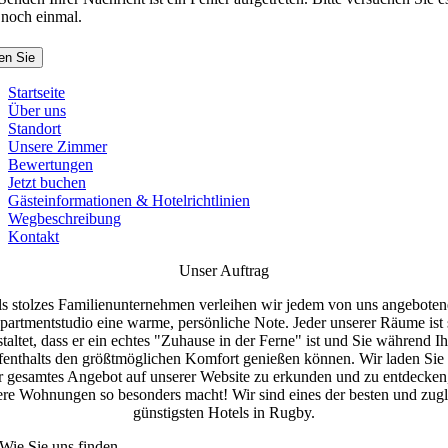
 noch einmal.
en Sie
Startseite
Über uns
Standort
Unsere Zimmer
Bewertungen
Jetzt buchen
Gästeinformationen & Hotelrichtlinien
Wegbeschreibung
Kontakt
Unser Auftrag
s stolzes Familienunternehmen verleihen wir jedem von uns angebote
partmentstudio eine warme, persönliche Note. Jeder unserer Räume ist 
staltet, dass er ein echtes "Zuhause in der Ferne" ist und Sie während Ih
enthalts den größtmöglichen Komfort genießen können. Wir laden Sie 
r gesamtes Angebot auf unserer Website zu erkunden und zu entdecken
ere Wohnungen so besonders macht! Wir sind eines der besten und zugl
günstigsten Hotels in Rugby.
Wie Sie uns finden