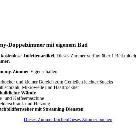
my-Doppelzimmer mit eigenem Bad
t
kostenlose Toilettenartikel
, Dieses Zimmer verfügt über 1 Bett mit
ei
mmer
.
nomy-Zimmer
Eigenschaften:
rhocker und kleiner Bereich zum Genießen leichter Snacks
hlschrank, Mikrowelle und Haartrockner
halldichte Wände
e- und Kaffeemaschine
eiderschrank und Heizung
achbildfernseher mit Streaming-Diensten
Dieses Zimmer buchen
Dieses Zimmer buchen