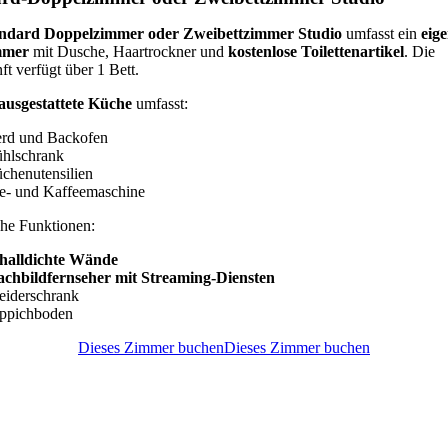
ndard Doppelzimmer oder Zweibettzimmer Studio
umfasst ein
eig
mmer
mit Dusche, Haartrockner und
kostenlose Toilettenartikel
. Die
t verfügt über 1 Bett.
ausgestattete Küche
umfasst:
rd und Backofen
hlschrank
chenutensilien
e- und Kaffeemaschine
che Funktionen:
halldichte Wände
achbildfernseher mit Streaming-Diensten
eiderschrank
ppichboden
Dieses Zimmer buchen
Dieses Zimmer buchen