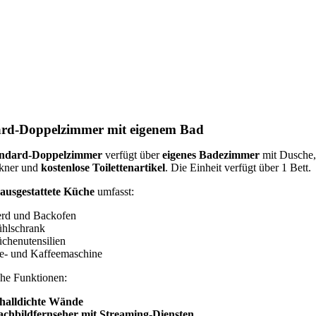
rd-Doppelzimmer mit eigenem Bad
andard-Doppelzimmer
verfügt über
eigenes Badezimmer
mit Dusche,
ckner und
kostenlose Toilettenartikel
. Die Einheit verfügt über 1 Bett.
 ausgestattete Küche
umfasst:
rd und Backofen
hlschrank
chenutensilien
e- und Kaffeemaschine
che Funktionen:
halldichte Wände
achbildfernseher mit Streaming-Diensten