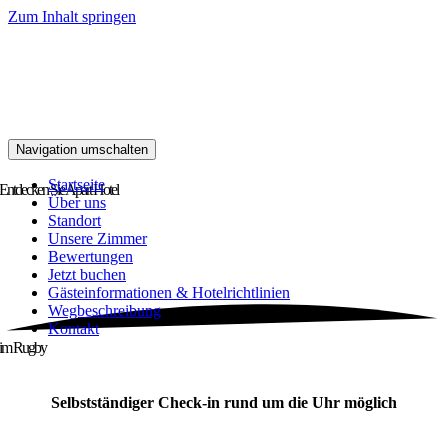
Zum Inhalt springen
Navigation umschalten
Startseite
Entdecken Sie
Apart Hotel
Über uns
Standort
Unsere Zimmer
Bewertungen
Jetzt buchen
Gästeinformationen & Hotelrichtlinien
Wegbeschreibung
Kontakt
im Rugby
Selbstständiger Check-in rund um die Uhr möglich