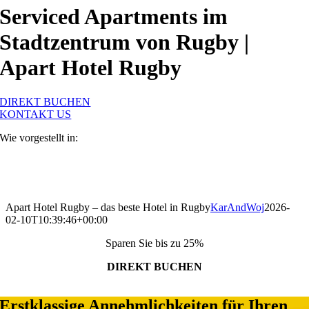
Serviced Apartments im
Stadtzentrum von Rugby |
Apart Hotel Rugby
DIREKT BUCHEN
KONTAKT US
Wie vorgestellt in:
Apart Hotel Rugby – das beste Hotel in Rugby
KarAndWoj
2026-
02-10T10:39:46+00:00
Sparen Sie bis zu 25%
DIREKT BUCHEN
Booking widget b24_widget_6a784e6f18d69
Erstklassige Annehmlichkeiten für Ihren