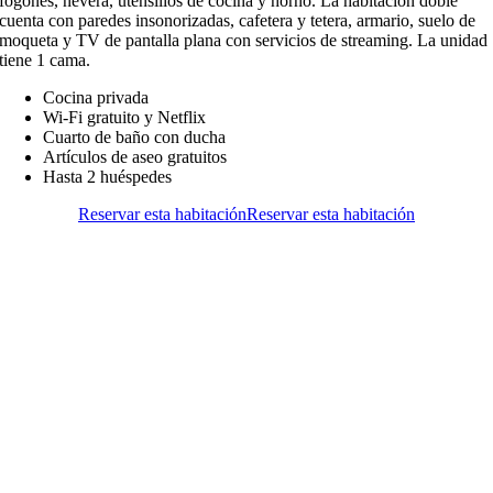
fogones, nevera, utensilios de cocina y horno. La habitación doble
cuenta con paredes insonorizadas, cafetera y tetera, armario, suelo de
moqueta y TV de pantalla plana con servicios de streaming. La unidad
tiene 1 cama.
Cocina privada
Wi-Fi gratuito y Netflix
Cuarto de baño con ducha
Artículos de aseo gratuitos
Hasta 2 huéspedes
Reservar esta habitación
Reservar esta habitación