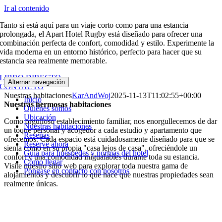
Ir al contenido
Tanto si está aquí para un viaje corto como para una estancia
prolongada, el Apart Hotel Rugby está diseñado para ofrecer una
combinación perfecta de confort, comodidad y estilo. Experimente la
vida moderna en un entorno histórico, perfecto para hacer que su
estancia sea realmente memorable.
LIBRO DIRECTO
Alternar navegación
CONTACTO
Nuestras habitaciones
KarAndWoj
2025-11-13T11:02:55+00:00
Inicio
Nuestras hermosas habitaciones
Quiénes somos
Ubicación
Como orgulloso establecimiento familiar, nos enorgullecemos de dar
Nuestras habitaciones
un toque personal y acogedor a cada estudio y apartamento que
Reseñas
ofrecemos. Cada espacio está cuidadosamente diseñado para que se
Reserve ahora
sienta como en su propia "casa lejos de casa", ofreciéndole un
Guía para huéspedes y normas del hotel
confort y una comodidad inigualables durante toda su estancia.
Cómo llegar
Visite nuestro sitio web para explorar toda nuestra gama de
Póngase en contacto con nosotros
alojamientos y descubrir lo que hace que nuestras propiedades sean
realmente únicas.