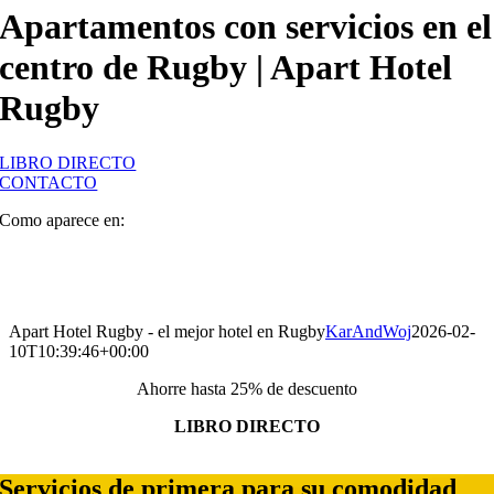
Apartamentos con servicios en el
centro de Rugby | Apart Hotel
Rugby
LIBRO DIRECTO
CONTACTO
Como aparece en:
Apart Hotel Rugby - el mejor hotel en Rugby
KarAndWoj
2026-02-
10T10:39:46+00:00
Ahorre hasta 25% de descuento
LIBRO DIRECTO
Booking widget b24_widget_6a781360ce40d
Servicios de primera para su comodidad