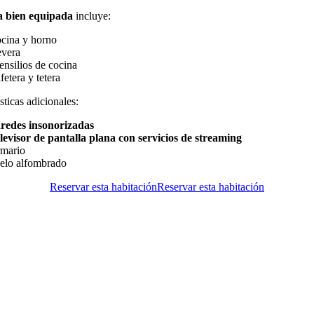
a bien equipada
incluye:
cina y horno
vera
ensilios de cocina
fetera y tetera
sticas adicionales:
redes insonorizadas
levisor de pantalla plana con servicios de streaming
mario
elo alfombrado
Reservar esta habitación
Reservar esta habitación