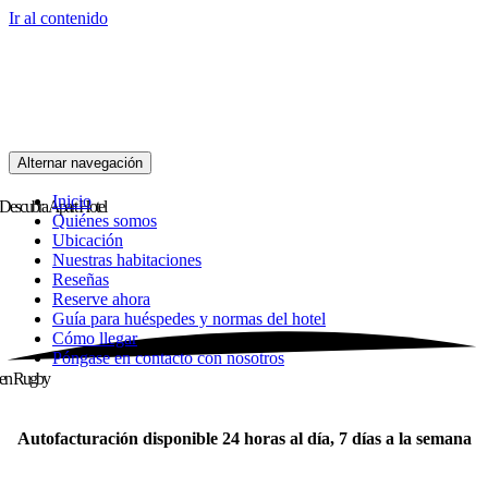
Ir al contenido
Alternar navegación
Inicio
Descubra
Apart Hotel
Quiénes somos
Ubicación
Nuestras habitaciones
Reseñas
Reserve ahora
Guía para huéspedes y normas del hotel
Cómo llegar
Póngase en contacto con nosotros
en Rugby
Autofacturación disponible 24 horas al día, 7 días a la semana