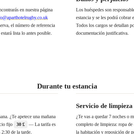
encontrarás en nuestra página
Los huéspedes son responsable
fo@aparthotelrugby.co.uk
estancia y se les podrá cobrar e
serva, el número de referencia
Todos los cargos se detallan por
estará lista lo antes posible.
documentación justificativa.
Durante tu estancia
Servicio de limpieza
añana. ¿Te apetece una mañana
¿Te vas a quedar 7 noches o má
cio fijo
30 £
— La tarifa es
completo de limpieza: ropa de 
s 2:30 de la tarde.
la habitación y reposición de p