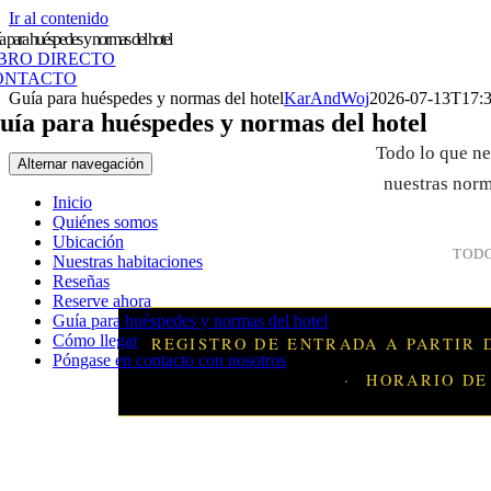
Ir al contenido
 para huéspedes y normas del hotel
IBRO DIRECTO
ONTACTO
Guía para huéspedes y normas del hotel
KarAndWoj
2026-07-13T17:3
uía para huéspedes y normas del hotel
Todo lo que nec
Alternar navegación
nuestras norm
Inicio
Quiénes somos
Ubicación
TODO
Nuestras habitaciones
Reseñas
Reserve ahora
Guía para huéspedes y normas del hotel
Cómo llegar
REGISTRO DE ENTRADA A PARTIR D
Póngase en contacto con nosotros
·
HORARIO DE 