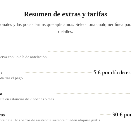
Resumen de extras y tarifas
onales y las pocas tarifas que aplicamos. Selecciona cualquier línea par
detalles.
serva con un día de antelación
5 £ por día de es
o
ta tras el pago
za
ita en estancias de 7 noches o más
30 £ por
ros
ta baja · los perros de asistencia siempre pueden alojarse gratis