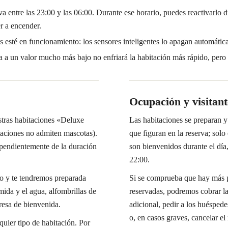
va entre las 23:00 y las 06:00. Durante ese horario, puedes reactivarlo 
r a encender.
 esté en funcionamiento: los sensores inteligentes lo apagan automática
a a un valor mucho más bajo no enfriará la habitación más rápido, pero p
Ocupación y visitant
stras habitaciones «Deluxe
Las habitaciones se preparan y
itaciones no admiten mascotas).
que figuran en la reserva; sol
ependientemente de la duración
son bienvenidos durante el día
22:00.
ro y te tendremos preparada
Si se comprueba que hay más pe
ida y el agua, alfombrillas de
reservadas, podremos cobrar la
resa de bienvenida.
adicional, pedir a los huésped
o, en casos graves, cancelar el
quier tipo de habitación. Por