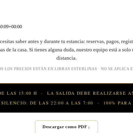
0:09+00:00
esitas saber antes y durante tu estancia: reservas, pagos, regis
as de la casa. Si tienes alguna duda, nuestro equipo está a solo
distancia.
S LOS PRECIOS ESTÁN EN LIBRAS ESTERLINAS · NO SE APLICA E
E LAS 15:00 H
·
LA SALIDA DEBE REALIZARSE A
SILENCIO: DE LAS 22:00 A LAS 7:00
·
100% PARA
Descargar como PDF ↓