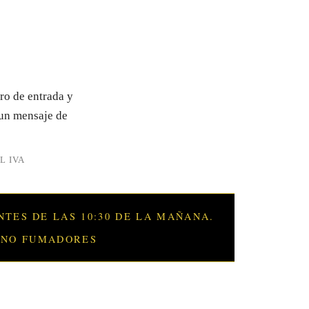
tro de entrada y
 un mensaje de
L IVA
NTES DE LAS 10:30 DE LA MAÑANA.
 NO FUMADORES