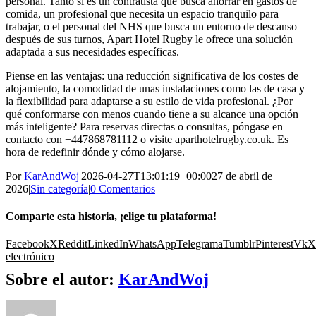
personal. Tanto si es un contratista que busca ahorrar en gastos de
comida, un profesional que necesita un espacio tranquilo para
trabajar, o el personal del NHS que busca un entorno de descanso
después de sus turnos, Apart Hotel Rugby le ofrece una solución
adaptada a sus necesidades específicas.
Piense en las ventajas: una reducción significativa de los costes de
alojamiento, la comodidad de unas instalaciones como las de casa y
la flexibilidad para adaptarse a su estilo de vida profesional. ¿Por
qué conformarse con menos cuando tiene a su alcance una opción
más inteligente? Para reservas directas o consultas, póngase en
contacto con +447868781112 o visite aparthotelrugby.co.uk. Es
hora de redefinir dónde y cómo alojarse.
Por
KarAndWoj
|
2026-04-27T13:01:19+00:00
27 de abril de
2026
|
Sin categoría
|
0 Comentarios
Comparte esta historia, ¡elige tu plataforma!
Facebook
X
Reddit
LinkedIn
WhatsApp
Telegrama
Tumblr
Pinterest
Vk
X
electrónico
Sobre el autor:
KarAndWoj