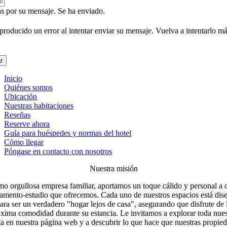
s por su mensaje. Se ha enviado.
producido un error al intentar enviar su mensaje. Vuelva a intentarlo m
r
Inicio
Quiénes somos
Ubicación
Nuestras habitaciones
Reseñas
Reserve ahora
Guía para huéspedes y normas del hotel
Cómo llegar
Póngase en contacto con nosotros
Nuestra misión
o orgullosa empresa familiar, aportamos un toque cálido y personal a 
tamento-estudio que ofrecemos. Cada uno de nuestros espacios está dis
ara ser un verdadero "hogar lejos de casa", asegurando que disfrute de 
xima comodidad durante su estancia. Le invitamos a explorar toda nues
ta en nuestra página web y a descubrir lo que hace que nuestras propie