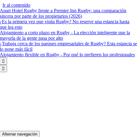
Ir al contenido
Apart Hotel Rugby frente a Premier Inn Rugby: una comparación
sincera por parte de los propietarios (2026)
¿Es la primera vez que visita Rugby? No reserve una estancia hasta
que lea esto
Alojamiento a corto plazo en Rugby - La elección inteligente que la
mayoría de la gente pasa por alto
¿Trabaja cerca de los parques empresariales de Rugby? Esta estancia s
lo pone más fácil
Alojamiento flexible en Rugby - Por qué lo prefieren los profesionales


Alternar navegación