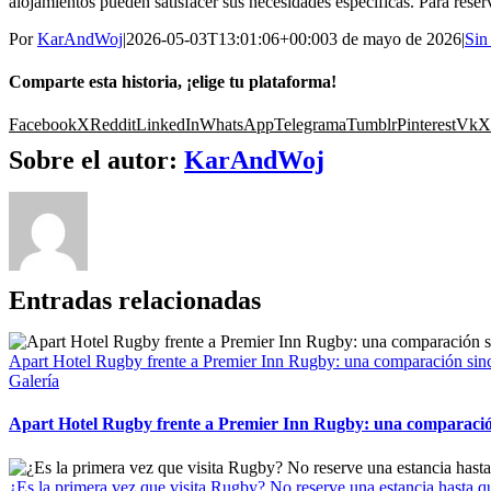
alojamientos pueden satisfacer sus necesidades específicas. Para reser
Por
KarAndWoj
|
2026-05-03T13:01:06+00:00
3 de mayo de 2026
|
Sin
Comparte esta historia, ¡elige tu plataforma!
Facebook
X
Reddit
LinkedIn
WhatsApp
Telegrama
Tumblr
Pinterest
Vk
X
Sobre el autor:
KarAndWoj
Entradas relacionadas
Apart Hotel Rugby frente a Premier Inn Rugby: una comparación since
Galería
Apart Hotel Rugby frente a Premier Inn Rugby: una comparación 
¿Es la primera vez que visita Rugby? No reserve una estancia hasta qu