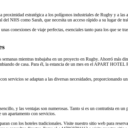
midad estratégica a los polígonos industriales de Rugby y a las aut
al del NHS como Sarah, que necesita un acceso rápido a su lugar de tra
unas conexiones de viaje perfectas, esenciales tanto para los que se tr
es
is semanas mientras trabajaba en un proyecto en Rugby. Ahorró más dine
cambiando de casa. Para él, la estancia de un mes en el APART HOTEL R
 con servicios se adaptan a las diversas necesidades, proporcionando un 
encillo, y las ventajas son numerosas. Tanto si es un contratista en u
e un apartamento con servicios.
ran con los hoteles tradicionales. Visite nuestro sitio web para reserv