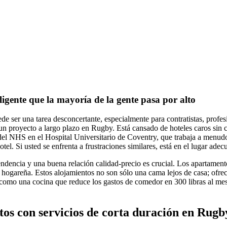
ligente que la mayoría de la gente pasa por alto
e ser una tarea desconcertante, especialmente para contratistas, profe
n proyecto a largo plazo en Rugby. Está cansado de hoteles caros sin c
del NHS en el Hospital Universitario de Coventry, que trabaja a menudo
otel. Si usted se enfrenta a frustraciones similares, está en el lugar adec
ndencia y una buena relación calidad-precio es crucial. Los apartam
areña. Estos alojamientos no son sólo una cama lejos de casa; ofrecen
como una cocina que reduce los gastos de comedor en 300 libras al mes.
os con servicios de corta duración en Rugb