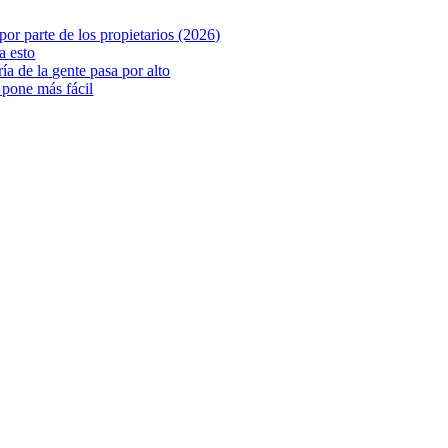
or parte de los propietarios (2026)
a esto
ía de la gente pasa por alto
 pone más fácil