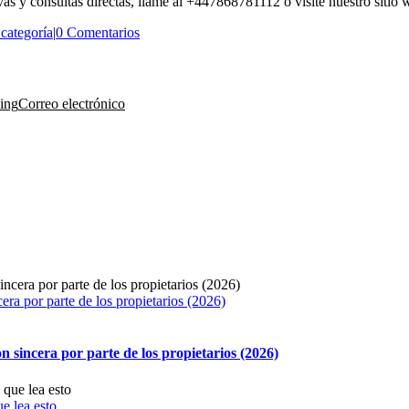
vas y consultas directas, llame al +447868781112 o visite nuestro sitio 
 categoría
|
0 Comentarios
ing
Correo electrónico
ra por parte de los propietarios (2026)
sincera por parte de los propietarios (2026)
e lea esto