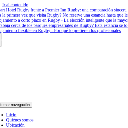
Ir al contenido
art Hotel Rugby frente a Premier Inn Rugby: una comparación sincera p
s la primera vez que visita Rugby? No reserve una estancia hasta que le
ojamiento a corto plazo en Rugby - La elección inteligente que la mayor
rabaja cerca de los parques empresariales de Rugby? Esta estancia se lo
ojamiento flexible en Rugby - Por qué lo prefieren los profesionales
lternar navegación
Inicio
Quiénes somos
Ubicación