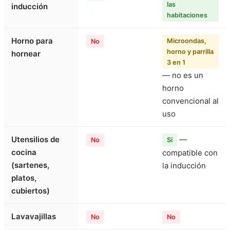
las
inducción
habitaciones
Horno para
Microondas,
No
horno y parrilla
hornear
3 en 1
— no es un
horno
convencional al
uso
Utensilios de
—
No
Sí
cocina
compatible con
(sartenes,
la inducción
platos,
cubiertos)
Lavavajillas
No
No