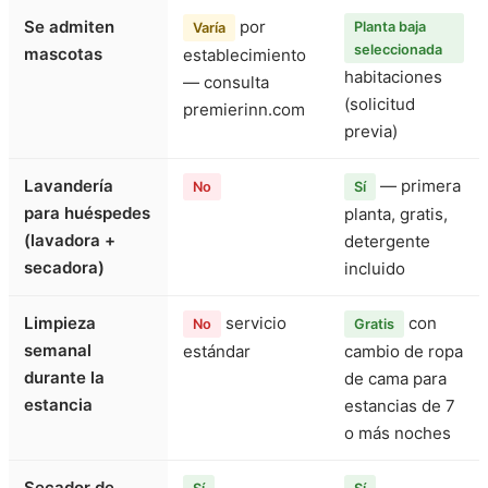
Se admiten
por
Planta baja
Varía
seleccionada
mascotas
establecimiento
habitaciones
— consulta
(solicitud
premierinn.com
previa)
Lavandería
— primera
No
Sí
para huéspedes
planta, gratis,
(lavadora +
detergente
secadora)
incluido
Limpieza
servicio
con
No
Gratis
semanal
estándar
cambio de ropa
durante la
de cama para
estancia
estancias de 7
o más noches
Secador de