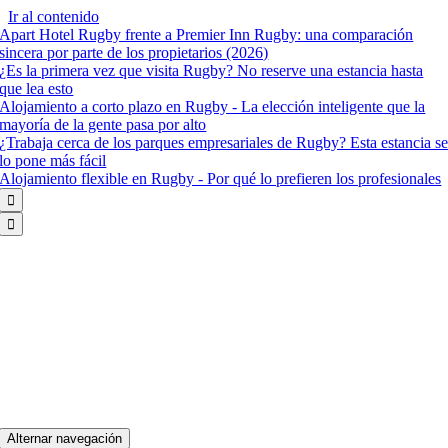
Ir al contenido
Apart Hotel Rugby frente a Premier Inn Rugby: una comparación
sincera por parte de los propietarios (2026)
¿Es la primera vez que visita Rugby? No reserve una estancia hasta
que lea esto
Alojamiento a corto plazo en Rugby - La elección inteligente que la
mayoría de la gente pasa por alto
¿Trabaja cerca de los parques empresariales de Rugby? Esta estancia s
lo pone más fácil
Alojamiento flexible en Rugby - Por qué lo prefieren los profesionales


Alternar navegación