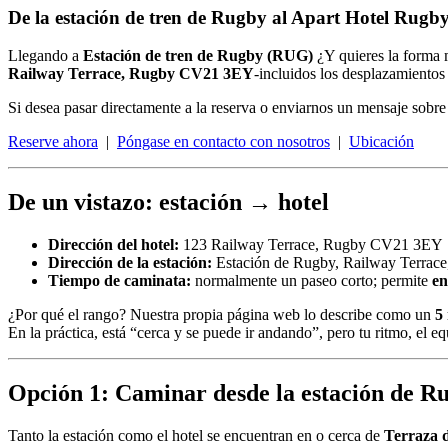
De la estación de tren de Rugby al Apart Hotel Rugby: 
Llegando a
Estación de tren de Rugby (RUG)
¿Y quieres la forma m
Railway Terrace, Rugby CV21 3EY
-incluidos los desplazamientos
Si desea pasar directamente a la reserva o enviarnos un mensaje sobre s
Reserve ahora
|
Póngase en contacto con nosotros
|
Ubicación
De un vistazo: estación → hotel
Dirección del hotel:
123 Railway Terrace, Rugby CV21 3EY
Dirección de la estación:
Estación de Rugby, Railway Terrac
Tiempo de caminata:
normalmente un paseo corto; permite
en
¿Por qué el rango? Nuestra propia página web lo describe como un
5
En la práctica, está “cerca y se puede ir andando”, pero tu ritmo, el e
Opción 1: Caminar desde la estación de Rug
Tanto la estación como el hotel se encuentran en o cerca de
Terraza d