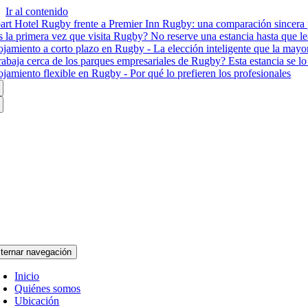
Ir al contenido
art Hotel Rugby frente a Premier Inn Rugby: una comparación sincera p
s la primera vez que visita Rugby? No reserve una estancia hasta que le
ojamiento a corto plazo en Rugby - La elección inteligente que la mayor
rabaja cerca de los parques empresariales de Rugby? Esta estancia se lo
ojamiento flexible en Rugby - Por qué lo prefieren los profesionales
lternar navegación
Inicio
Quiénes somos
Ubicación