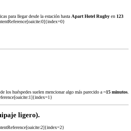
icas para llegar desde la estación hasta
Apart Hotel Rugby
en
123
contentReference[oaicite:0]{index=0}
os de los huéspedes suelen mencionar algo más parecido a
~15 minutos
.
tReference[oaicite:1]{index=1}
ipaje ligero).
ontentReference[oaicite:2]{index=2}