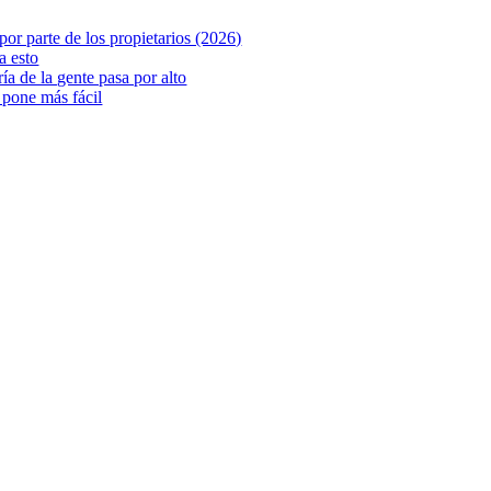
or parte de los propietarios (2026)
a esto
ía de la gente pasa por alto
 pone más fácil