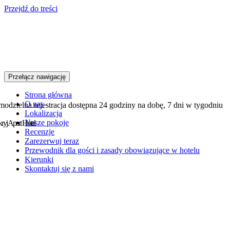
Przejdź do treści
Przełącz nawigację
Strona główna
O nas
modzielna rejestracja dostępna 24 godziny na dobę, 7 dni w tygodniu
Lokalizacja
Nasze pokoje
ryj
Apart Hotel
Recenzje
Zarezerwuj teraz
Przewodnik dla gości i zasady obowiązujące w hotelu
Kierunki
Skontaktuj się z nami