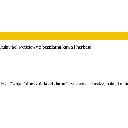
rzytulny hol wejściowy z
bezpłatna kawa i herbata
.
y była Twoja.
"dom z dala od domu"
, zapewniając maksymalny komf