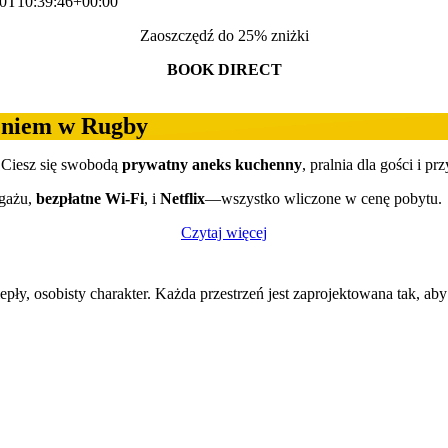
0T10:39:46+00:00
Zaoszczędź do 25% zniżki
BOOK DIRECT
eniem w Rugby
. Ciesz się swobodą
prywatny aneks kuchenny
, pralnia dla gości i p
agażu,
bezpłatne Wi-Fi
, i
Netflix
—wszystko wliczone w cenę pobytu.
Czytaj więcej
pły, osobisty charakter. Każda przestrzeń jest zaprojektowana tak, ab