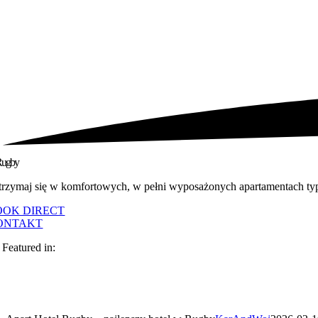
Rugby
trzymaj się w komfortowych, w pełni wyposażonych apartamentach typu
OOK DIRECT
ONTAKT
 Featured in: