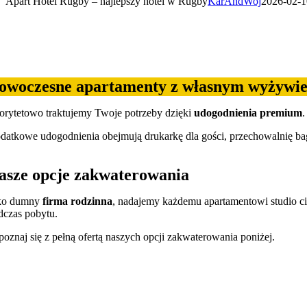
Apart Hotel Rugby – najlepszy hotel w Rugby
KarAndWoj
2026-02-1
oking widget b24_widget_6a7773123b830
owoczesne apartamenty z własnym wyżywi
iorytetowo traktujemy Twoje potrzeby dzięki
udogodnienia premium
datkowe udogodnienia obejmują drukarkę dla gości, przechowalnię b
asze opcje zakwaterowania
ko dumny
firma rodzinna
, nadajemy każdemu apartamentowi studio cie
dczas pobytu.
poznaj się z pełną ofertą naszych opcji zakwaterowania poniżej.