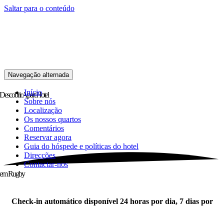
Saltar para o conteúdo
Navegação alternada
Início
Descobrir
Apart Hotel
Sobre nós
Localização
Os nossos quartos
Comentários
Reservar agora
Guia do hóspede e políticas do hotel
Direcções
Contactar-nos
em Rugby
Check-in automático disponível 24 horas por dia, 7 dias por