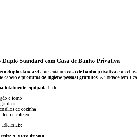
 Duplo Standard com Casa de Banho Privativa
rto duplo standard
apresenta um
casa de banho privativa
com chuve
de cabelo e
produtos de higiene pessoal gratuitos
. A unidade tem 1 c
ha totalmente equipada
inclui:
gão e forno
igorífico
ensílios de cozinha
aleira e cafeteira
 adicionais:
redes à prova de som