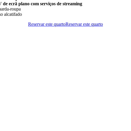
 de ecrã plano com serviços de streaming
arda-roupa
so alcatifado
Reservar este quarto
Reservar este quarto