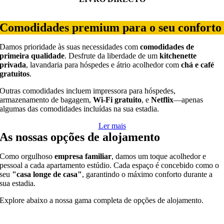
Booking widget b24_widget_6a74d7e9d0a7d
Comodidades premium para o seu conforto
Damos prioridade às suas necessidades com
comodidades de
primeira qualidade
. Desfrute da liberdade de um
kitchenette
privada
, lavandaria para hóspedes e átrio acolhedor com
chá e café
gratuitos
.
Outras comodidades incluem impressora para hóspedes,
armazenamento de bagagem,
Wi-Fi gratuito
, e
Netflix
—apenas
algumas das comodidades incluídas na sua estadia.
Ler mais
As nossas opções de alojamento
Como orgulhoso
empresa familiar
, damos um toque acolhedor e
pessoal a cada apartamento estúdio. Cada espaço é concebido como o
seu
"casa longe de casa"
, garantindo o máximo conforto durante a
sua estadia.
Explore abaixo a nossa gama completa de opções de alojamento.