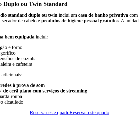
o Duplo ou Twin Standard
údio standard duplo ou twin
inclui um
casa de banho privativa
com
, secador de cabelo e
produtos de higiene pessoal gratuitos
. A unidad
ha bem equipada
inclui:
gão e forno
igorífico
ensílios de cozinha
aleira e cafeteira
 adicionais:
redes à prova de som
 de ecrã plano com serviços de streaming
arda-roupa
so alcatifado
Reservar este quarto
Reservar este quarto