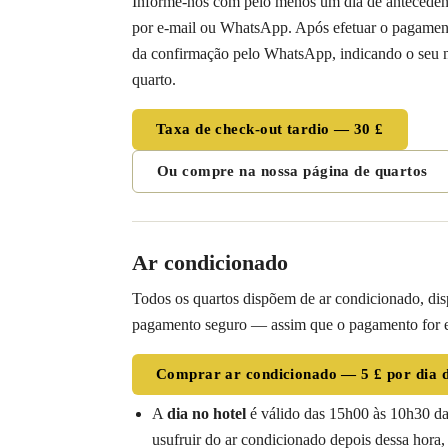
Informe-nos com pelo menos um dia de antecedênc
por e-mail ou WhatsApp. Após efetuar o pagament
da confirmação pelo WhatsApp, indicando o seu
quarto.
Taxa de check-out tardio — 30 £
Ou compre na nossa página de quartos
Ar condicionado
Todos os quartos dispõem de ar condicionado, di
pagamento seguro — assim que o pagamento for e
Comprar ar condicionado — 5 £ por dia de
A
dia no hotel
é válido das 15h00 às 10h30 da
usufruir do ar condicionado depois dessa hora,