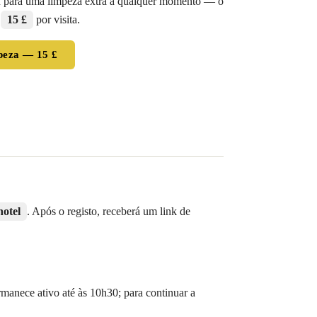
ou para uma limpeza extra a qualquer momento — o
l
15 £
por visita.
mpeza — 15 £
hotel
. Após o registo, receberá um link de
manece ativo até às 10h30; para continuar a