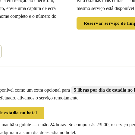
ia em relação ao check-out,
Para estadias mais curtas — 
o, envie uma captura de ecrã
mesmo serviço está disponíve
 nome completo e o número do
Reservar serviço de li
sponível como um extra opcional para
5 libras por dia de estadia no 
fetuado, ativamos o serviço remotamente.
 estadia no hotel
 manhã seguinte — e não 24 horas. Se comprar às 23h00, o serviço per
 adquira mais um dia de estadia no hotel.