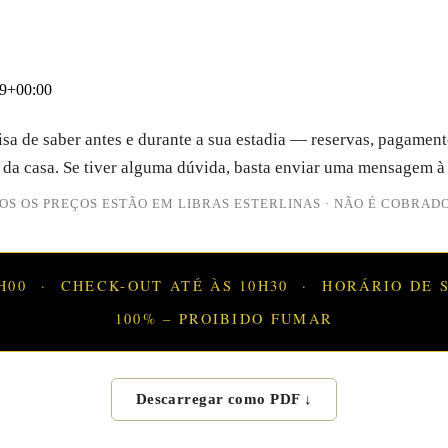
09+00:00
sa de saber antes e durante a sua estadia — reservas, pagament
 da casa. Se tiver alguma dúvida, basta enviar uma mensagem à
OS OS PREÇOS ESTÃO EM LIBRAS ESTERLINAS · NÃO É COBRADO
H00
·
CHECK-OUT ATÉ ÀS 10H30
·
HORÁRIO DE S
100% – PROIBIDO FUMAR
Descarregar como PDF ↓