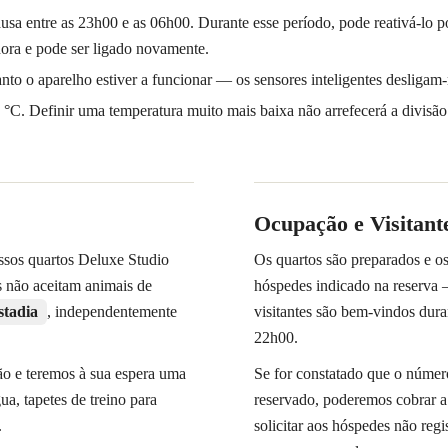
usa entre as 23h00 e as 06h00. Durante esse período, pode reativá-lo p
hora e pode ser ligado novamente.
nto o aparelho estiver a funcionar — os sensores inteligentes desligam
22 °C. Definir uma temperatura muito mais baixa não arrefecerá a divisã
Ocupação e Visitant
sos quartos Deluxe Studio
Os quartos são preparados e o
os não aceitam animais de
hóspedes indicado na reserva 
stadia
, independentemente
visitantes são bem-vindos dura
22h00.
ão e teremos à sua espera uma
Se for constatado que o númer
ua, tapetes de treino para
reservado, poderemos cobrar a 
.
solicitar aos hóspedes não re