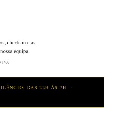
os, check-in e as
 nossa equipa.
 IVA
ILÊNCIO: DAS 22H ÀS 7H
·