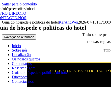
Saltar para o conteúdo
 do hóspede e políticas do hotel
IVRO DIRECTO
ONTACTE-NOS
Guia do hóspede e políticas do hotel
KarAndWoj
2026-07-13T17:30:
uia do hóspede e políticas do hotel
Tudo o que preci
Navegação alternada
nossas regras
Início
Sobre nós
TOD
Localização
Os nossos quartos
Comentários
Reservar agora
CHECK-IN A PARTIR DAS 15
Guia do hóspede e políticas do hotel
Direcções
Contactar-nos