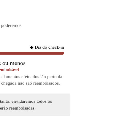
e poderemos
◆ Dia do check-in
s ou menos
embolsável
celamentos efetuados tão perto da
e chegada não são reembolsados.
ntanto, envidaremos todos os
serão reembolsadas.