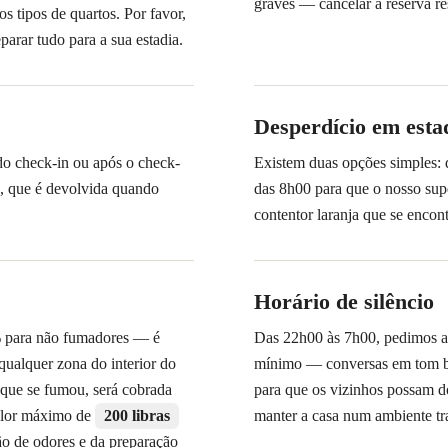
graves — cancelar a reserva re
os tipos de quartos. Por favor,
arar tudo para a sua estadia.
Desperdício em esta
 do check-in ou após o check-
Existem duas opções simples: d
, que é devolvida quando
das 8h00 para que o nosso supe
contentor laranja que se encont
Horário de silêncio
 para não fumadores — é
Das 22h00 às 7h00, pedimos a
 qualquer zona do interior do
mínimo — conversas em tom ba
 que se fumou, será cobrada
para que os vizinhos possam d
valor máximo de
200 libras
manter a casa num ambiente tr
ão de odores e da preparação